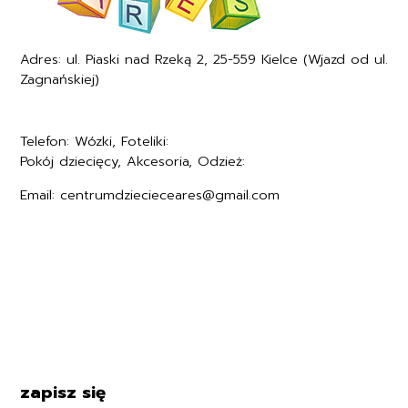
Adres: ul. Piaski nad Rzeką 2, 25-559 Kielce (Wjazd od ul.
Zagnańskiej)
Telefon: Wózki, Foteliki:
+48577494005
Pokój dziecięcy, Akcesoria, Odzież:
+48577494006
Email: centrumdziecieceares@gmail.com
Regulamin
Polityka prywatności
Formularz zwrotu
Formy płatności
Czas i koszty dostawy
Kontakt i dane firmy
zapisz się