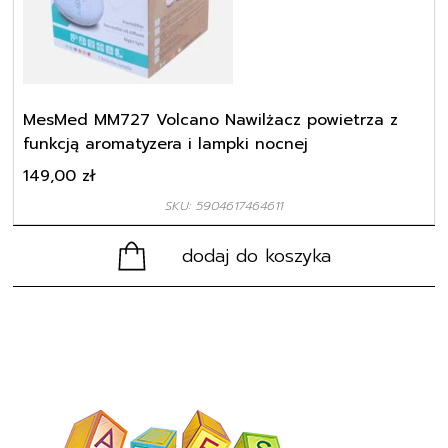
MesMed MM727 Volcano Nawilżacz powietrza z
funkcją aromatyzera i lampki nocnej
149,00
zł
SKU: 5904617464611
dodaj do koszyka