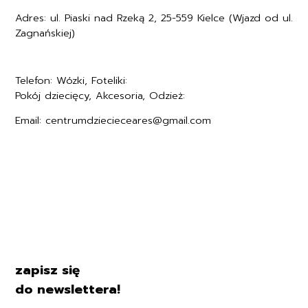
Adres: ul. Piaski nad Rzeką 2, 25-559 Kielce (Wjazd od ul.
Zagnańskiej)
Telefon: Wózki, Foteliki:
+48577494005
Pokój dziecięcy, Akcesoria, Odzież:
+48577494006
Email: centrumdziecieceares@gmail.com
Regulamin
Polityka prywatności
Formularz zwrotu
Formy płatności
Czas i koszty dostawy
Kontakt i dane firmy
zapisz się
do newslettera!