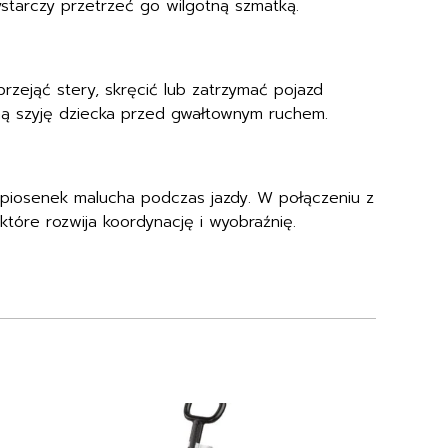
ystarczy przetrzeć go wilgotną szmatką.
rzejąć stery, skręcić lub zatrzymać pojazd
atną szyję dziecka przed gwałtownym ruchem.
 piosenek malucha podczas jazdy. W połączeniu z
które rozwija koordynację i wyobraźnię.
Ten
produkt
ma