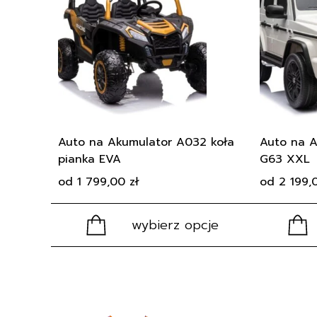
wiele
wiele
wariantów.
wariantów.
Opcje
Opcje
można
można
wybrać
wybrać
na
na
stronie
stronie
produktu
produktu
Auto na Akumulator A032 koła
Auto na 
pianka EVA
G63 XXL
od
1 799,00
zł
od
2 199
wybierz opcje