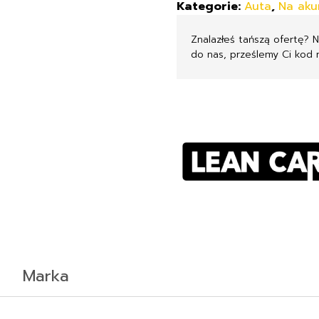
Kategorie:
Auta
,
Na aku
Znalazłeś tańszą ofertę? 
do nas, prześlemy Ci kod 
Marka