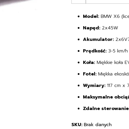
BMW
X6
Model:
BMW X6 (lic
na
akumulator
Napęd:
2x45W
dla
dzieci
Akumulator:
2x6V7A
Prędkość:
3-5 km/h
Koła:
Miękkie koła EV
Fotel:
Miękka ekoskó
Wymiary:
117 cm x 
Maksymalne obciąż
Zdalne sterowanie
SKU:
Brak danych