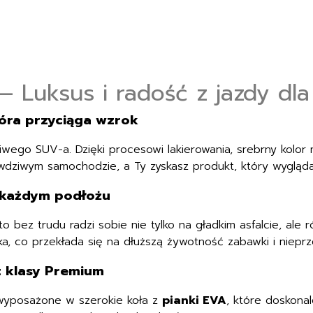
 Luksus i radość z jazdy dla
tóra przyciąga wzrok
iwego SUV-a. Dzięki procesowi lakierowania, srebrny kolor 
awdziwym samochodzie, a Ty zyskasz produkt, który wygląd
 każdym podłożu
o bez trudu radzi sobie nie tylko na gładkim asfalcie, ale 
nika, co przekłada się na dłuższą żywotność zabawki i niepr
t klasy Premium
 wyposażone w szerokie koła z
pianki EVA
, które doskonal