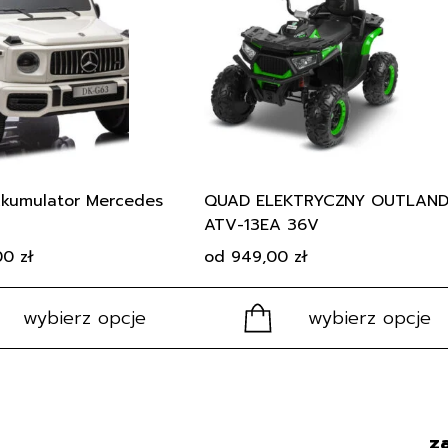
wiele
wariantów.
Opcje
można
wybrać
na
stronie
produktu
Akumulator Mercedes
QUAD ELEKTRYCZNY OUTLAND
ATV-13EA 36V
,00
zł
od
949,00
zł
wybierz opcje
wybierz opcje
Regulamin
za