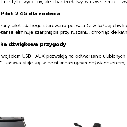
st nie tylko wygodny, ale i bardzo łatwy w czyszczeniu – w
ilot 2.4G dla rodzica
ony pilot zdalnego sterowania pozwala Ci w każdej chwili p
tartu
eliminuje szarpnięcia przy ruszaniu, chroniąc delik
eżka dźwiękowa przygody
z wejściem USB i AUX pozwalają na odtwarzanie ulubionych
LED, zabawa staje się w pełni angażującym doświadczeniem, 
Ten
produkt
ma