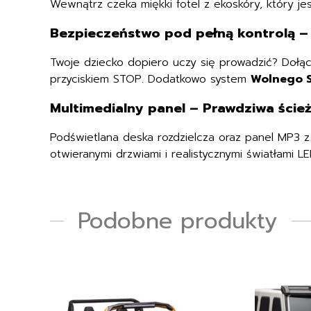
Wewnątrz czeka miękki fotel z ekoskóry, który je
Bezpieczeństwo pod pełną kontrolą – P
Twoje dziecko dopiero uczy się prowadzić? Dołącz
przyciskiem STOP. Dodatkowo system
Wolnego S
Multimedialny panel – Prawdziwa ści
Podświetlana deska rozdzielcza oraz panel MP3 
otwieranymi drzwiami i realistycznymi światłami 
Podobne produkty
Ten
Ten
produkt
produkt
ma
ma