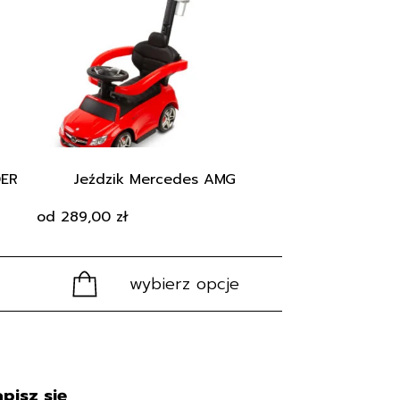
wiele
wariantów.
Opcje
można
wybrać
na
stronie
produktu
ER
Jeździk Mercedes AMG
od
289,00
zł
wybierz opcje
pisz się