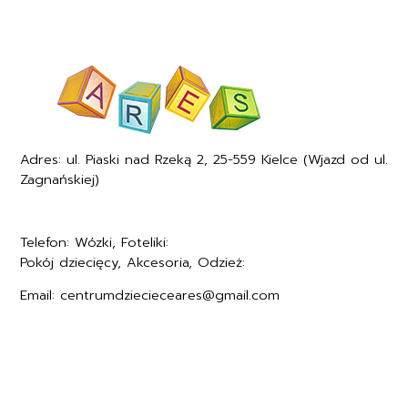
Adres: ul. Piaski nad Rzeką 2, 25-559 Kielce (Wjazd od ul.
Zagnańskiej)
Telefon: Wózki, Foteliki:
+48577494005
Pokój dziecięcy, Akcesoria, Odzież:
+48577494006
Email: centrumdziecieceares@gmail.com
Regulamin
Polityka prywatności
Formularz zwrotu